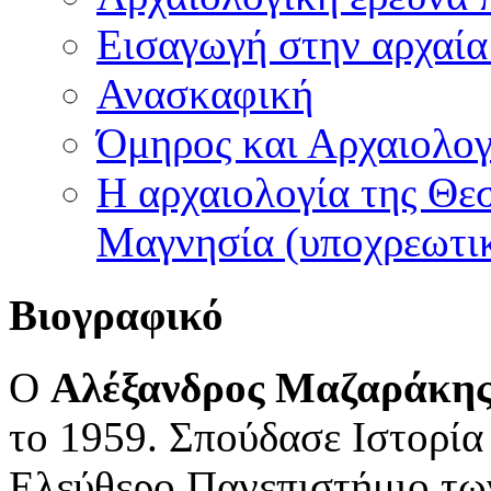
Εισαγωγή στην αρχαία
Ανασκαφική
Όμηρος και Αρχαιολογ
Η αρχαιολογία της Θε
Μαγνησία (υποχρεωτι
Βιογραφικό
O
Αλέξανδρος Μαζαράκης
το 1959. Σπούδασε Ιστορία 
Ελεύθερο Πανεπιστήμιο τω