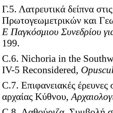
Γ.5. Λατρευτικά δείπνα στι
Πρωτογεωμετρικών και Γε
Ε Παγκόσμιου Συνεδρίου γι
199.
C.6. Nichoria in the South
IV-5 Reconsidered,
Opuscul
C.7. Επιφανειακές έρευνες 
αρχαίας Κύθνου,
Aρχαιολογ
C.8. Λαθούριζα. Συμβολή σ