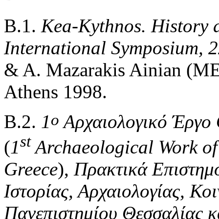
Β.1.
Kea-Kythnos. History 
International Symposium, 
& A. Mazarakis Ainian (
Αthens 1998.
ο
Β.2.
1
Αρχαιολογικό
Έργο
st
(
1
Archaeological Work of
Greece
),
Πρακτικά
Επιστημ
Ιστορίας
,
Αρχαιολογίας
,
Κοι
Πανεπιστημίου
Θεσσαλίας
κ