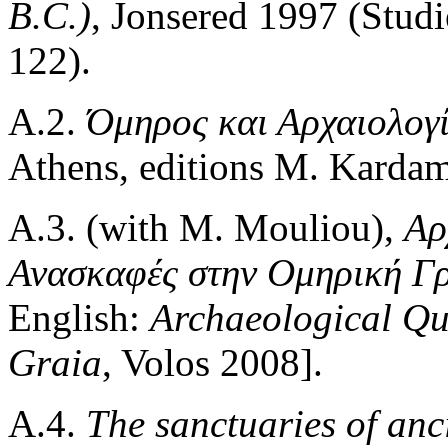
B.C.)
, Jonsered 1997 (Stud
122).
Α.2.
Όμηρος
και
Αρχαιολογ
Athens, editions M. Kardam
Α.3. (with M. Mouliou),
Αρ
Ανασκαφές
στην
Ομηρική
Γ
English:
Archaeological Qu
Graia
, Volos 2008].
A.4.
The sanctuaries of anc