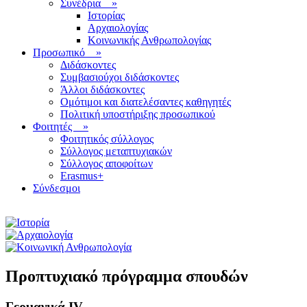
Συνέδρια
»
Ιστορίας
Αρχαιολογίας
Κοινωνικής Ανθρωπολογίας
Προσωπικό
»
Διδάσκοντες
Συμβασιούχοι διδάσκοντες
Άλλοι διδάσκοντες
Ομότιμοι και διατελέσαντες καθηγητές
Πολιτική υποστήριξης προσωπικού
Φοιτητές
»
Φοιτητικός σύλλογος
Σύλλογος μεταπτυχιακών
Σύλλογος αποφοίτων
Erasmus+
Σύνδεσμοι
Προπτυχιακό πρόγραμμα σπουδών
Γερμανικά IV