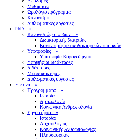
Υποδομές
Μαθήματα
Ωρολόγιο πρόγραμμα
Κανονισμοί
Διπλωματικές εργασίες
PhD
»
Κανονισμός σπουδών
»
Διδακτορικής διατριβής
Κανονισμός μεταδιδακτορικών σπουδών
Υποτροφίες
»
Υποτροφία Καραγεώργου
Υποψήφιοι διδάκτορες
Διδάκτορες
Μεταδιδάκτορες
Διπλωματικές εργασίες
Έρευνα
»
Προγράμματα
»
Ιστορία
Αρχαιολογία
Κοινωνική Ανθρωπολογία
Εργαστήρια
»
Ιστορίας
Αρχαιολογίας
Κοινωνικής Ανθρωπολογίας
Πληροφορικής