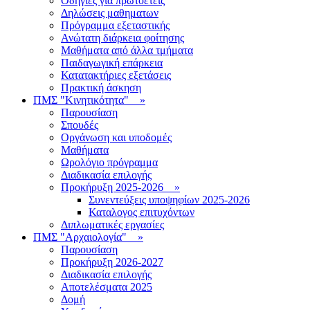
Οδηγίες για πρωτοετείς
Δηλώσεις μαθηματων
Πρόγραμμα εξεταστικής
Ανώτατη διάρκεια φοίτησης
Μαθήματα από άλλα τμήματα
Παιδαγωγική επάρκεια
Κατατακτήριες εξετάσεις
Πρακτική άσκηση
ΠΜΣ "Κινητικότητα"
»
Παρουσίαση
Σπουδές
Οργάνωση και υποδομές
Μαθήματα
Ωρολόγιο πρόγραμμα
Διαδικασία επιλογής
Πρoκήρυξη 2025-2026
»
Συνεντεύξεις υποψηφίων 2025-2026
Καταλογος επιτυχόντων
Διπλωματικές εργασίες
ΠΜΣ "Αρχαιολογία"
»
Παρουσίαση
Προκήρυξη 2026-2027
Διαδικασία επιλογής
Αποτελέσματα 2025
Δομή