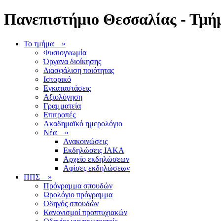
Πανεπιστήμιο Θεσσαλίας - Τμήμ
Το τμήμα
»
Φυσιογνωμία
Όργανα διοίκησης
Διασφάλιση ποιότητας
Ιστορικό
Εγκαταστάσεις
Αξιολόγηση
Γραμματεία
Επιτροπές
Ακαδημαϊκό ημερολόγιο
Νέα
»
Ανακοινώσεις
Εκδηλώσεις ΙΑΚΑ
Αρχείο εκδηλώσεων
Αφίσες εκδηλώσεων
ΠΠΣ
»
Πρόγραμμα σπουδών
Ωρολόγιο πρόγραμμα
Οδηγός σπουδών
Κανονισμοί προπτυχιακών