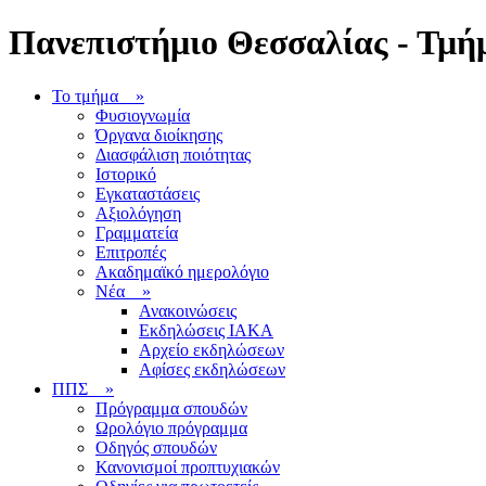
Πανεπιστήμιο Θεσσαλίας - Τμήμ
Το τμήμα
»
Φυσιογνωμία
Όργανα διοίκησης
Διασφάλιση ποιότητας
Ιστορικό
Εγκαταστάσεις
Αξιολόγηση
Γραμματεία
Επιτροπές
Ακαδημαϊκό ημερολόγιο
Νέα
»
Ανακοινώσεις
Εκδηλώσεις ΙΑΚΑ
Αρχείο εκδηλώσεων
Αφίσες εκδηλώσεων
ΠΠΣ
»
Πρόγραμμα σπουδών
Ωρολόγιο πρόγραμμα
Οδηγός σπουδών
Κανονισμοί προπτυχιακών