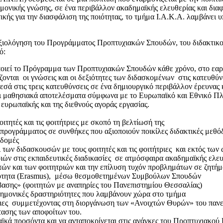
νικής γνώσης, σε ένα περιβάλλον ακαδημαϊκής ελευθερίας και διαφά
ιτικής για την διασφάλιση της ποιότητας, το τμήμα Ι.Α.Κ.Α. λαμβάνε
 αξιολόγηση του Προγράμματος Προπτυχιακών Σπουδών, του διδακτικού
ό:
ποιεί το Πρόγραμμα των Προπτυχιακών Σπουδών κάθε χρόνο, στο εαρι
λίζονται οι γνώσεις και οι δεξιότητες των διδασκομένων στις κατευθύ
σά στις τρεις κατευθύνσεις σε ένα δημιουργικό περιβάλλον έρευνας 
νται μαθησιακά αποτελέσματα σύμφωνα με το Ευρωπαϊκό και Εθνικό Π
 ευρωπαϊκής και της διεθνούς αγοράς εργασίας.
ιτητές και τις φοιτήτριες με σκοπό τη βελτίωσή της
προγράμματος σε συνθήκες που αξιοποιούν ποικίλες διδακτικές μεθό
οδομές
ι των διδασκουσών με τους φοιτητές και τις φοιτήτριες και εκτός τ
ριών στις εκπαιδευτικές διαδικασίες σε ατμόσφαιρα ακαδημαϊκής ελε
ών και των φοιτητριών και την επίλυση τυχόν προβλημάτων σε ζητήμ
τικότητα (Erasmus), μέσω θεσμοθετημένων Συμβούλων Σπουδών
βασης» (φοιτητών με αναπηρίες του Πανεπιστημίου Θεσσαλίας)
στημονικές δραστηριότητες που λαμβάνουν χώρα στο τμήμα
τριες συμμετέχοντας στη διοργάνωση των «Ανοιχτών Θυρών» του πανεπ
τασης των αποφοίτων του.
αϊκά προσόντα και να ανταποκρίνεται στις ανάγκες του Προπτυχιακ