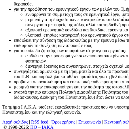
θεραπεύει
για την προώθηση του ερευνητικού έργου των μελών του Τμή
ενθαρρύνει τη συμμετοχή τους σε ερευνητικά έργα, μετ
μεριμνά για τη διάχυση των ερευνητικών αποτελεσμάτω
συνεργασία με φορείς της πόλης αλλά και τη διεθνή πρ
αξιοποιεί ερευνητικά κονδύλια και διεκδικεί ερευνητικ
υλοποιεί ετησίως καταγραφή του ερευνητικού έργου 
επιδιώκει την σύνδεση της διδασκαλίας με την έρευνα μέσω 
επιθυμούν τη συνέχιση των σπουδών τους
για το επίπεδο ζήτησης των αποφοίτων στην αγορά εργασίας:
επιδιώκει την προσφορά γνώσεων που ανταποκρίνονται 
φοιτητριών
διενεργεί έρευνες και συγκεντρώνει στοιχεία σχετικά 
συνεργάζεται αρμονικά με τη Γραμματεία και όλο το προσωπικ
του Π.Θ. και παράλληλα καταθέτει προτάσεις για τη βελτίωσή
προβαίνει σε ανασκόπηση και εσωτερική επιθεώρηση του συ
μεριμνά για την επικαιροποίηση και την ποιότητα της ιστοσε
αναρτά την πιο επίκαιρη Πολιτική Διασφάλισης Ποιότητας του 
διδάσκουσες, Διοίκηση του Πανεπιστημίου) έτσι ώστε να υλοπ
Το τμήμα Ι.Α.Κ.Α. υιοθετεί εκπαιδευτικές πρακτικές που να υποστηρ
Πανεπιστημίου και την ελληνική κοινωνία.
Αρχή σελίδας
|
RSS feed
|
Όροι χρήσης
|
Επικοινωνία
|
Κεντρική σε
© 1998-2026:
ΠΘ
–
ΙΑΚΑ