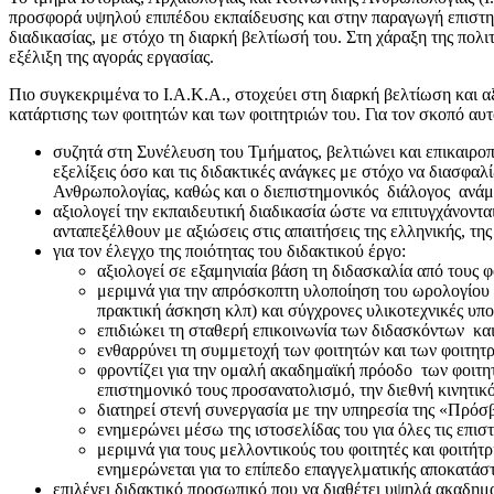
προσφορά υψηλού επιπέδου εκπαίδευσης και στην παραγωγή επιστημο
διαδικασίας, με στόχο τη διαρκή βελτίωσή του. Στη χάραξη της πολ
εξέλιξη της αγοράς εργασίας.
Πιο συγκεκριμένα το Ι.Α.Κ.Α., στοχεύει στη διαρκή βελτίωση και
κατάρτισης των φοιτητών και των φοιτητριών του. Για τον σκοπό αυτ
συζητά στη Συνέλευση του Τμήματος, βελτιώνει και επικαιρο
εξελίξεις όσο και τις διδακτικές ανάγκες με στόχο να διασφα
Ανθρωπολογίας, καθώς και ο διεπιστημονικός διάλογος ανάμε
αξιολογεί την εκπαιδευτική διαδικασία ώστε να επιτυγχάνο
ανταπεξέλθουν με αξιώσεις στις απαιτήσεις της ελληνικής, της
για τον έλεγχο της ποιότητας του διδακτικού έργο:
αξιολογεί σε εξαμηνιαία βάση τη διδασκαλία από τους φο
μεριμνά για την απρόσκοπτη υλοποίηση του ωρολογίου 
πρακτική άσκηση κλπ) και σύγχρονες υλικοτεχνικές υπ
επιδιώκει τη σταθερή επικοινωνία των διδασκόντων κα
ενθαρρύνει τη συμμετοχή των φοιτητών και των φοιτητ
φροντίζει για την ομαλή ακαδημαϊκή πρόοδο των φοιτητ
επιστημονικό τους προσανατολισμό, την διεθνή κινη
διατηρεί στενή συνεργασία με την υπηρεσία της «Πρόσ
ενημερώνει μέσω της ιστοσελίδας του για όλες τις επι
μεριμνά για τους μελλοντικούς του φοιτητές και φοιτή
ενημερώνεται για το επίπεδο επαγγελματικής αποκατάσ
επιλέγει διδακτικό προσωπικό που να διαθέτει υψηλά ακαδημ