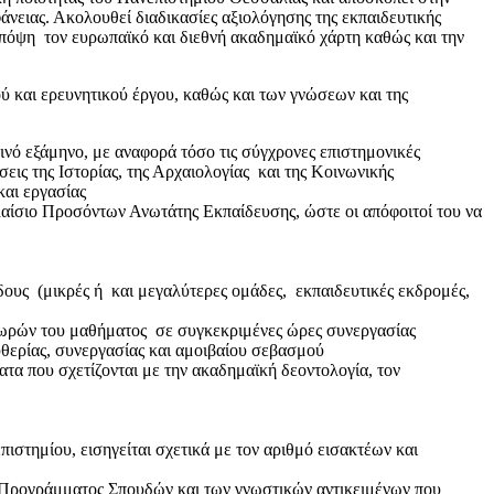
νειας. Ακολουθεί διαδικασίες αξιολόγησης της εκπαιδευτικής
ι υπόψη τον ευρωπαϊκό και διεθνή ακαδημαϊκό χάρτη καθώς και την
 και ερευνητικού έργου, καθώς και των γνώσεων και της
νό εξάμηνο, με αναφορά τόσο τις σύγχρονες επιστημονικές
νσεις της Ιστορίας, της Αρχαιολογίας και της Κοινωνικής
και εργασίας
λαίσιο Προσόντων Ανωτάτης Εκπαίδευσης, ώστε οι απόφοιτοί του να
δους (μικρές ή και μεγαλύτερες ομάδες, εκπαιδευτικές εκδρομές,
ων ωρών του μαθήματος σε συγκεκριμένες ώρες συνεργασίας
υθερίας, συνεργασίας και αμοιβαίου σεβασμού
ατα που σχετίζονται με την ακαδημαϊκή δεοντολογία, τον
ιστημίου, εισηγείται σχετικά με τον αριθμό εισακτέων και
ού Προγράμματος Σπουδών και των γνωστικών αντικειμένων που