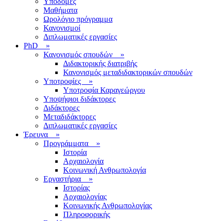
Υποδομές
Μαθήματα
Ωρολόγιο πρόγραμμα
Κανονισμοί
Διπλωματικές εργασίες
PhD
»
Κανονισμός σπουδών
»
Διδακτορικής διατριβής
Κανονισμός μεταδιδακτορικών σπουδών
Υποτροφίες
»
Υποτροφία Καραγεώργου
Υποψήφιοι διδάκτορες
Διδάκτορες
Μεταδιδάκτορες
Διπλωματικές εργασίες
Έρευνα
»
Προγράμματα
»
Ιστορία
Αρχαιολογία
Κοινωνική Ανθρωπολογία
Εργαστήρια
»
Ιστορίας
Αρχαιολογίας
Κοινωνικής Ανθρωπολογίας
Πληροφορικής