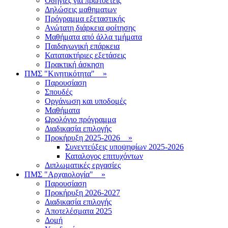
Οδηγίες για πρωτοετείς
Δηλώσεις μαθηματων
Πρόγραμμα εξεταστικής
Ανώτατη διάρκεια φοίτησης
Μαθήματα από άλλα τμήματα
Παιδαγωγική επάρκεια
Κατατακτήριες εξετάσεις
Πρακτική άσκηση
ΠΜΣ "Κινητικότητα"
»
Παρουσίαση
Σπουδές
Οργάνωση και υποδομές
Μαθήματα
Ωρολόγιο πρόγραμμα
Διαδικασία επιλογής
Πρoκήρυξη 2025-2026
»
Συνεντεύξεις υποψηφίων 2025-2026
Καταλογος επιτυχόντων
Διπλωματικές εργασίες
ΠΜΣ "Αρχαιολογία"
»
Παρουσίαση
Προκήρυξη 2026-2027
Διαδικασία επιλογής
Αποτελέσματα 2025
Δομή