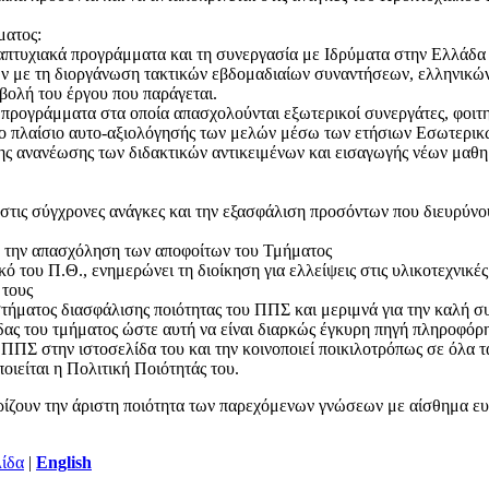
ματος:
απτυχιακά προγράμματα και τη συνεργασία με Ιδρύματα στην Ελλάδα κ
ν με τη διοργάνωση τακτικών εβδομαδιαίων συναντήσεων, ελληνικών 
οβολή του έργου που παράγεται.
ά προγράμματα στα οποία απασχολούνται εξωτερικοί συνεργάτες, φοιτητ
στο πλαίσιο αυτο-αξιολόγησής των μελών μέσω των ετήσιων Εσωτερ
της ανανέωσης των διδακτικών αντικειμένων και εισαγωγής νέων μαθη
στις σύγχρονες ανάγκες και την εξασφάλιση προσόντων που διευρύνου
με την απασχόληση των αποφοίτων του Τμήματος
ό του Π.Θ., ενημερώνει τη διοίκηση για ελλείψεις στις υλικοτεχνικέ
 τους
στήματος διασφάλισης ποιότητας του ΠΠΣ και μεριμνά για την καλή
λίδας του τμήματος ώστε αυτή να είναι διαρκώς έγκυρη πηγή πληροφό
ΠΠΣ στην ιστοσελίδα του και την κοινοποιεί ποικιλοτρόπως σε όλα τα
οιείται η Πολιτική Ποιότητάς του.
ίζουν την άριστη ποιότητα των παρεχόμενων γνώσεων με αίσθημα ευθύν
λίδα
|
English