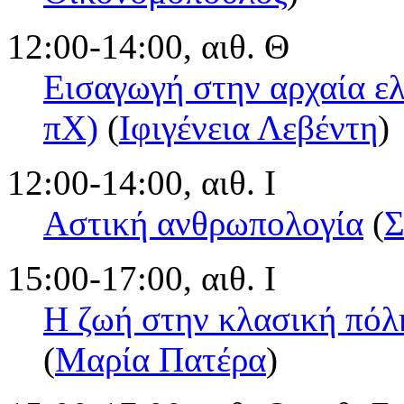
12:00-14:00, αιθ. Θ
Εισαγωγή στην αρχαία ελ
πΧ)
(
Ιφιγένεια Λεβέντη
)
12:00-14:00, αιθ. Ι
Αστική ανθρωπολογία
(
Σ
15:00-17:00, αιθ. Ι
Η ζωή στην κλασική πόλ
(
Μαρία Πατέρα
)