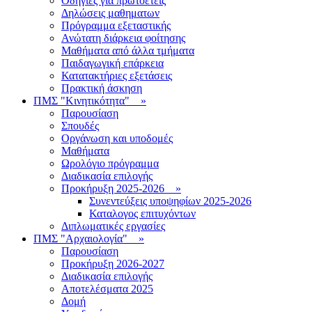
Οδηγίες για πρωτοετείς
Δηλώσεις μαθηματων
Πρόγραμμα εξεταστικής
Ανώτατη διάρκεια φοίτησης
Μαθήματα από άλλα τμήματα
Παιδαγωγική επάρκεια
Κατατακτήριες εξετάσεις
Πρακτική άσκηση
ΠΜΣ "Κινητικότητα"
»
Παρουσίαση
Σπουδές
Οργάνωση και υποδομές
Μαθήματα
Ωρολόγιο πρόγραμμα
Διαδικασία επιλογής
Πρoκήρυξη 2025-2026
»
Συνεντεύξεις υποψηφίων 2025-2026
Καταλογος επιτυχόντων
Διπλωματικές εργασίες
ΠΜΣ "Αρχαιολογία"
»
Παρουσίαση
Προκήρυξη 2026-2027
Διαδικασία επιλογής
Αποτελέσματα 2025
Δομή