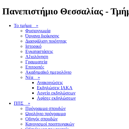
Πανεπιστήμιο Θεσσαλίας - Τμήμ
Το τμήμα
»
Φυσιογνωμία
Όργανα διοίκησης
Διασφάλιση ποιότητας
Ιστορικό
Εγκαταστάσεις
Αξιολόγηση
Γραμματεία
Επιτροπές
Ακαδημαϊκό ημερολόγιο
Νέα
»
Ανακοινώσεις
Εκδηλώσεις ΙΑΚΑ
Αρχείο εκδηλώσεων
Αφίσες εκδηλώσεων
ΠΠΣ
»
Πρόγραμμα σπουδών
Ωρολόγιο πρόγραμμα
Οδηγός σπουδών
Κανονισμοί προπτυχιακών