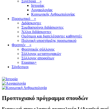
Συνέδρια
»
Ιστορίας
Αρχαιολογίας
Κοινωνικής Ανθρωπολογίας
Προσωπικό
»
Διδάσκοντες
Συμβασιούχοι διδάσκοντες
Άλλοι διδάσκοντες
Ομότιμοι και διατελέσαντες καθηγητές
Πολιτική υποστήριξης προσωπικού
Φοιτητές
»
Φοιτητικός σύλλογος
Σύλλογος μεταπτυχιακών
Σύλλογος αποφοίτων
Erasmus+
Σύνδεσμοι
Προπτυχιακό πρόγραμμα σπουδών
Εισαγωγή στην κλασική αρχαιολογία Ι (Αρχαϊκή περί