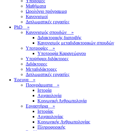
Υποδομές
Μαθήματα
Ωρολόγιο πρόγραμμα
Κανονισμοί
Διπλωματικές εργασίες
PhD
»
Κανονισμός σπουδών
»
Διδακτορικής διατριβής
Κανονισμός μεταδιδακτορικών σπουδών
Υποτροφίες
»
Υποτροφία Καραγεώργου
Υποψήφιοι διδάκτορες
Διδάκτορες
Μεταδιδάκτορες
Διπλωματικές εργασίες
Έρευνα
»
Προγράμματα
»
Ιστορία
Αρχαιολογία
Κοινωνική Ανθρωπολογία
Εργαστήρια
»
Ιστορίας
Αρχαιολογίας
Κοινωνικής Ανθρωπολογίας
Πληροφορικής