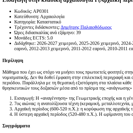
Κωδικός: ΑΡ0301
Κατεύθυνση: Αρχαιολογία
Κατηγορία: Καταστατικό
Τρέχοντες διδάσκοντες:
Δημήτρης Παλαιοθόδωρος
Ώρες διδασκαλίας ανά εξάμηνο: 39
Μονάδες ECTS: 5.0
Διδάχθηκε: 2026-2027 χειμερινό, 2025-2026 χειμερινό, 2024-
εαρινό, 2012-2013 χειμερινό, 2011-2012 εαρινό, 2010-2011 ε
Περίληψη
Μάθημα που έχει ως στόχο να μυήσει τους πρωτοετείς φοιτητές στην
νομισματικής. Δεν θα δοθεί έμφαση στην επιλεκτική περιγραφή και α
περιόδου. Παράλληλα με τη θεματική εξιστόρηση στα πλαίσια κάθε χ
θρησκευτικών τους δοξασιών μέσα από το πρίσμα της «ανάγνωσης» κα
Εισαγωγή: Η «αναγέννηση» της Γεωμετρικής εποχής και η γέν
7ος αιώνας: η ανατολίζουσα τέχνη (κεραμική, μεταλλοτεχνία, 
Αρχαϊκή περίοδος (600-520 π.Χ.): η κορύφωση της αρχαϊκής τ
Η ύστερη αρχαϊκή περίοδος (520-480 π.Χ.). Η ωρίμανση του 
Συγγράμματα