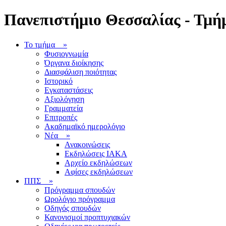
Πανεπιστήμιο Θεσσαλίας - Τμήμ
Το τμήμα
»
Φυσιογνωμία
Όργανα διοίκησης
Διασφάλιση ποιότητας
Ιστορικό
Εγκαταστάσεις
Αξιολόγηση
Γραμματεία
Επιτροπές
Ακαδημαϊκό ημερολόγιο
Νέα
»
Ανακοινώσεις
Εκδηλώσεις ΙΑΚΑ
Αρχείο εκδηλώσεων
Αφίσες εκδηλώσεων
ΠΠΣ
»
Πρόγραμμα σπουδών
Ωρολόγιο πρόγραμμα
Οδηγός σπουδών
Κανονισμοί προπτυχιακών