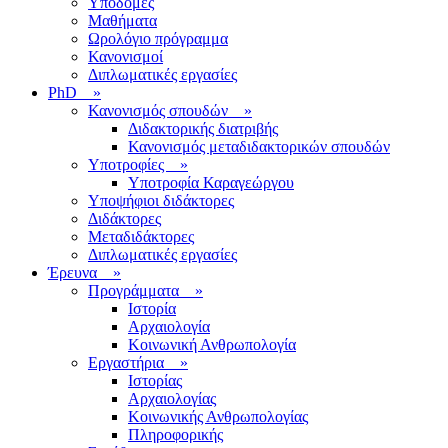
Υποδομές
Μαθήματα
Ωρολόγιο πρόγραμμα
Κανονισμοί
Διπλωματικές εργασίες
PhD
»
Κανονισμός σπουδών
»
Διδακτορικής διατριβής
Κανονισμός μεταδιδακτορικών σπουδών
Υποτροφίες
»
Υποτροφία Καραγεώργου
Υποψήφιοι διδάκτορες
Διδάκτορες
Μεταδιδάκτορες
Διπλωματικές εργασίες
Έρευνα
»
Προγράμματα
»
Ιστορία
Αρχαιολογία
Κοινωνική Ανθρωπολογία
Εργαστήρια
»
Ιστορίας
Αρχαιολογίας
Κοινωνικής Ανθρωπολογίας
Πληροφορικής