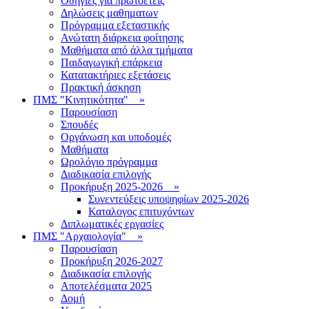
Οδηγίες για πρωτοετείς
Δηλώσεις μαθηματων
Πρόγραμμα εξεταστικής
Ανώτατη διάρκεια φοίτησης
Μαθήματα από άλλα τμήματα
Παιδαγωγική επάρκεια
Κατατακτήριες εξετάσεις
Πρακτική άσκηση
ΠΜΣ "Κινητικότητα"
»
Παρουσίαση
Σπουδές
Οργάνωση και υποδομές
Μαθήματα
Ωρολόγιο πρόγραμμα
Διαδικασία επιλογής
Πρoκήρυξη 2025-2026
»
Συνεντεύξεις υποψηφίων 2025-2026
Καταλογος επιτυχόντων
Διπλωματικές εργασίες
ΠΜΣ "Αρχαιολογία"
»
Παρουσίαση
Προκήρυξη 2026-2027
Διαδικασία επιλογής
Αποτελέσματα 2025
Δομή