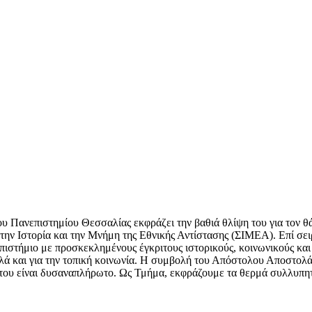
του Πανεπιστημίου Θεσσαλίας εκφράζει την βαθιά θλίψη του για το
α την Ιστορία και την Μνήμη της Εθνικής Αντίστασης (ΣΙΜΕΑ). Επί σ
ιστήμιο με προσκεκλημένους έγκριτους ιστορικούς, κοινωνικούς και πο
αλλά και για την τοπική κοινωνία. Η συμβολή του Απόστολου Αποστολά
ό του είναι δυσαναπλήρωτο. Ως Τμήμα, εκφράζουμε τα θερμά συλλυπητ