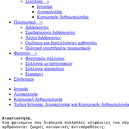
Συνέδρια
»
Ιστορίας
Αρχαιολογίας
Κοινωνικής Ανθρωπολογίας
Προσωπικό
»
Διδάσκοντες
Συμβασιούχοι διδάσκοντες
Άλλοι διδάσκοντες
Ομότιμοι και διατελέσαντες καθηγητές
Πολιτική υποστήριξης προσωπικού
Φοιτητές
»
Φοιτητικός σύλλογος
Σύλλογος μεταπτυχιακών
Σύλλογος αποφοίτων
Erasmus+
Σύνδεσμοι
Ιστορία
Αρχαιολογία
Κοινωνική Ανθρωπολογία
Τμήμα Ιστορίας, Αρχαιολογίας και Κοινωνικής Ανθρωπολογία
Κινητικότητα.
Ένα φαινόμενο που διαπερνά πολλαπλές επιφάνειες του σύγ
αρθρώνονται ζωηρές κοινωνικές αντιπαραθέσεις.