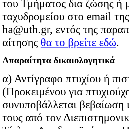
του Τμήματος δια ζώσης ή 
ταχυδρομείου στο email τη
ha@uth.gr, εντός της παρα
αίτησης
θα το βρείτε εδώ
.
Απαραίτητα δικαιολογητικά
α) Αντίγραφο πτυχίου ή πι
(Προκειμένου για πτυχιούχο
συνυποβάλλεται βεβαίωση ι
τους από τον Διεπιστημον